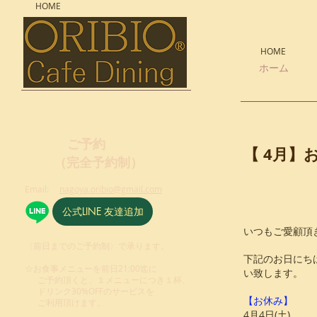
HOME
HOME
ホーム
ご予約
【 4
月
（完全予約制）
Email:
nagoya.oribio@gmail.com
公式LINE 友達追加
いつもご愛顧頂
〈前日までのご予約制〉で承ります。
下記のお日にち
☆お食事メニューを前日21:00迄に
い致します。
ご予約頂くと、１メニューにつき１杯、
ドリンク30%OFFのサービスを
【お休み】
ご利用頂けます。
4月4日(土)