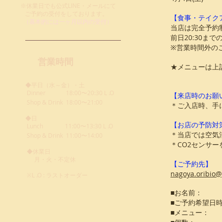
※休業日でも公式LINE・メールにて
ご予約の受付を
しております。
【食事・テイク
​ （基本的には一ヶ月以内の受付）
当店は完全予約
前日20:30ま
※営業時間外の
営業時間
★メニューは上
◆平日（水～金）・土
Dinner
18:00〜20:30 L .O
【来店時のお願
Shop & Drink 18:00〜21:00
＊ご入店時、手
◆日
【お店の予防対
Lunch
11:00〜13:30 L .O
＊当店では空気
Shop & Drink 11:00〜14:00
＊CO2センサ
◆休業日
月・火・不定休
【ご予約先】
nagoya.oribio
※L .O : ラストオーダー
■お名前：
■ご予約希望日
■メニュー：