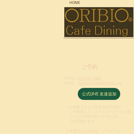
HOME
ご予約
Tel/Fax:
052-731-8887
Email:
nagoya.oribio@gmail.com
公式LINE 友達追加
☆お食事メニューを前日20:30迄に
ご予約頂くと、１
メニュー
につき１杯、
ドリンク30%OFFのサービスを
ご利用頂けます。
※休業日は公式LINE・メールでも