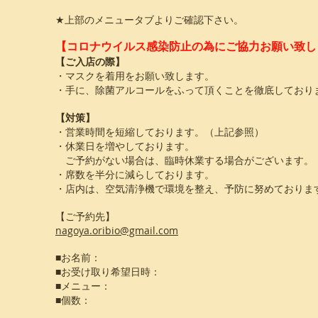
★上部のメニュータブよりご確認下さい。
【コロナウイルス感染防止の為にご協力お願い致し
【ご入店の際】
・マスクを着用をお願い致します。
・手に、除菌アルコールをふって頂くことを徹底しており
【対策】
・営業時間を短縮しております。（上記参照）
・
休業日を増やしております。
ご予約がない場合は、臨時休業する場合がございます。
・席数を半分に減らしております。
・店内は、空気清浄機で環境を整え、予防に努めておりま
【ご予約先】
nagoya.oribio@gmail.com
■お名前：
■お受け取り希望日時：
■メニュー：
■個数：